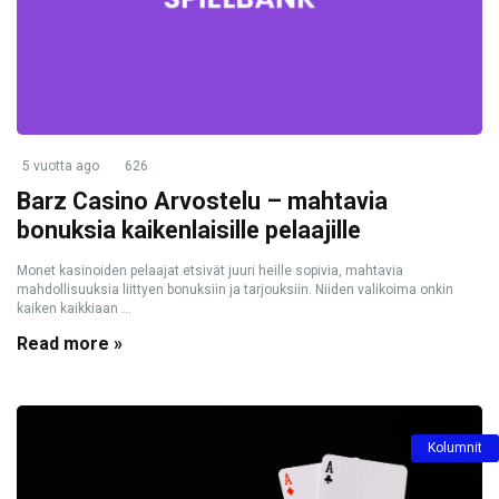
5 vuotta ago
626
Barz Casino Arvostelu – mahtavia
bonuksia kaikenlaisille pelaajille
Monet kasinoiden pelaajat etsivät juuri heille sopivia, mahtavia
mahdollisuuksia liittyen bonuksiin ja tarjouksiin. Niiden valikoima onkin
kaiken kaikkiaan ...
Read more »
Kolumnit