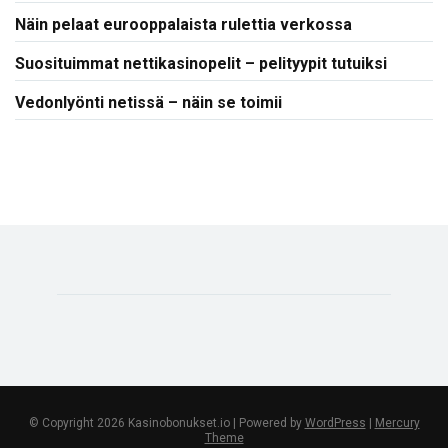
Näin pelaat eurooppalaista rulettia verkossa
Suosituimmat nettikasinopelit – pelityypit tutuiksi
Vedonlyönti netissä – näin se toimii
© Copyright 2026 Kasinobonukset.io | Powered by
WordPress
|
Mercury
Theme