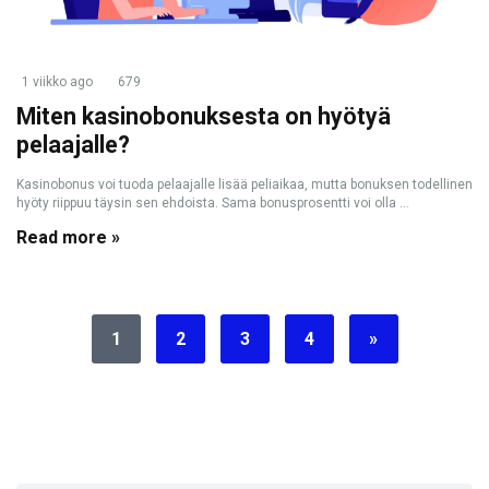
1 viikko ago
679
Miten kasinobonuksesta on hyötyä
pelaajalle?
Kasinobonus voi tuoda pelaajalle lisää peliaikaa, mutta bonuksen todellinen
hyöty riippuu täysin sen ehdoista. Sama bonusprosentti voi olla ...
Read more »
1
2
3
4
»