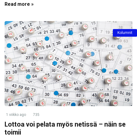
Read more »
Kolumnit
1 viikko ago
735
Lottoa voi pelata myös netissä – näin se
toimii