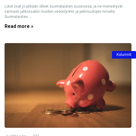
Lotot ovat jo pitkään olleet suomalaisten suosiossa, ja ne menestyvät
varmasti jatkossakin muiden vedonlyönti- ja pelimuotojen rinnalla.
Suomalaisten ...
Read more »
Kolumnit