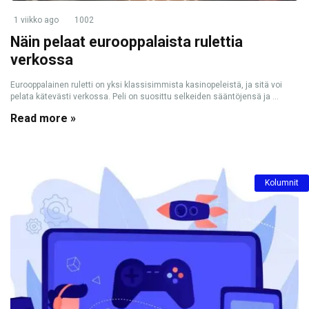
1 viikko ago
1002
Näin pelaat eurooppalaista rulettia
verkossa
Eurooppalainen ruletti on yksi klassisimmista kasinopeleistä, ja sitä voi
pelata kätevästi verkossa. Peli on suosittu selkeiden sääntöjensä ja ...
Read more »
Kolumnit