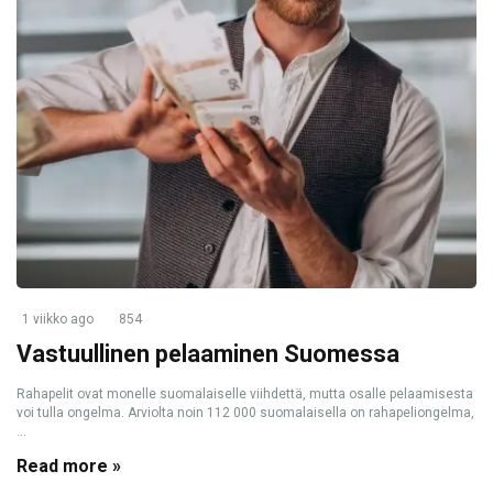
1 viikko ago
854
Vastuullinen pelaaminen Suomessa
Rahapelit ovat monelle suomalaiselle viihdettä, mutta osalle pelaamisesta
voi tulla ongelma. Arviolta noin 112 000 suomalaisella on rahapeliongelma,
...
Read more »