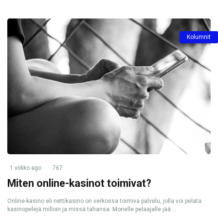
Kolumnit
1 viikko ago
767
Miten online-kasinot toimivat?
Online-kasino eli nettikasino on verkossa toimiva palvelu, jolla voi pelata
kasinopelejä milloin ja missä tahansa. Monelle pelaajalle jää ...