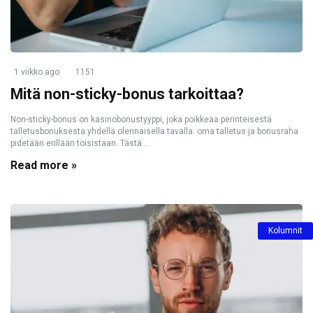
1 viikko ago
1151
Mitä non-sticky-bonus tarkoittaa?
Non-sticky-bonus on kasinobonustyyppi, joka poikkeaa perinteisestä
talletusbonuksesta yhdellä olennaisella tavalla: oma talletus ja bonusraha
pidetään erillään toisistaan. Tästä ...
Read more »
Kolumnit