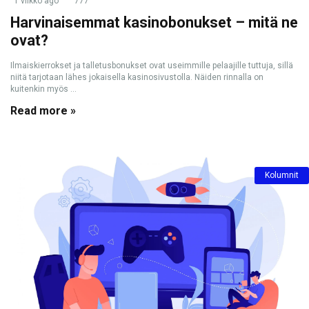
1 viikko ago
777
Harvinaisemmat kasinobonukset – mitä ne
ovat?
Ilmaiskierrokset ja talletusbonukset ovat useimmille pelaajille tuttuja, sillä
niitä tarjotaan lähes jokaisella kasinosivustolla. Näiden rinnalla on
kuitenkin myös ...
Read more »
Kolumnit