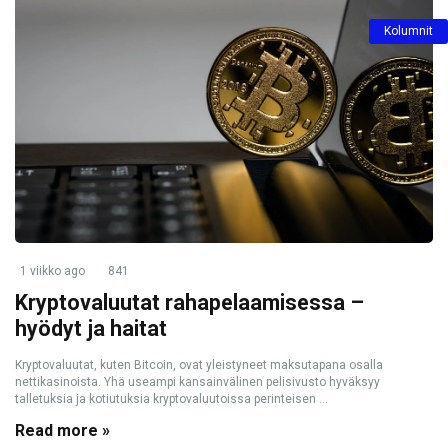
Kolumnit
1 viikko ago
841
Kryptovaluutat rahapelaamisessa –
hyödyt ja haitat
Kryptovaluutat, kuten Bitcoin, ovat yleistyneet maksutapana osalla
nettikasinoista. Yhä useampi kansainvälinen pelisivusto hyväksyy
talletuksia ja kotiutuksia kryptovaluutoissa perinteisen ...
Read more »