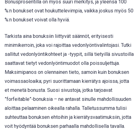
Bonusprosentilla on myös suuri merkitys, ja yleensä 100
%:n bonukset ovat houkuttelevimpia, vaikka joskus myös 50
%:n bonukset voivat olla hyviä.
Tarkista aina bonuksiin liittyvät säännöt, erityisesti
minimikerroin, joka voi rajoittaa vedonlyöntivalintojasi. Tutki
sallitut vedonlyöntikohteet ja -tyypit, sillä tietyillä sivustoilla
saattavat tietyt vedonlyöntimuodot olla poissuljettuja.
Maksimipanos on olennainen tieto, samoin kuin bonuksen
voimassaoloaika; pyri suorittamaan kierrätys ajoissa, jotta
et menetä bonusta. Suosi sivustoja, jotka tarjoavat
”forfeitable”-bonuksia – ne antavat sinulle mahdollisuuden
aloittaa pelaaminen oikealla rahalla. Talletussumma tulisi
suhteuttaa bonuksen ehtoihin ja kierrätysvaatimuksiin, jotta
voit hyödyntää bonuksen parhaalla mahdollisella tavalla.