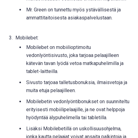
Mr. Green on tunnettu myös ystävällisestä ja
ammattitaitoisesta asiakaspalvelustaan.
Mobilebet:
Mobilebet on mobiilioptimoitu
vedonlyöntisivusto, joka tarjoaa pelaajilleen
kätevän tavan lyödä vetoa matkapuhelimilla ja
tablet-laitteilla.
Sivusto tarjoaa talletusbonuksia, ilmaisvetoja ja
muita etuja pelaajilleen.
Mobilebetin vedonlyöntibonukset on suunniteltu
erityisesti mobiilipelaajille, ja ne ovat helppoja
hyödyntää älypuhelimella tai tabletilla.
Lisäksi Mobilebetillä on uskollisuusohjelma,
jonka kautta pelaajat voivat ansaita palkintoja ja