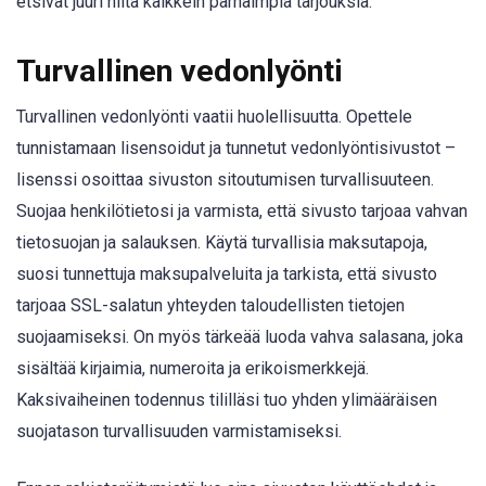
etsivät juuri niitä kaikkein parhaimpia tarjouksia.
Turvallinen vedonlyönti
Turvallinen vedonlyönti vaatii huolellisuutta. Opettele
tunnistamaan lisensoidut ja tunnetut vedonlyöntisivustot –
lisenssi osoittaa sivuston sitoutumisen turvallisuuteen.
Suojaa henkilötietosi ja varmista, että sivusto tarjoaa vahvan
tietosuojan ja salauksen. Käytä turvallisia maksutapoja,
suosi tunnettuja maksupalveluita ja tarkista, että sivusto
tarjoaa SSL-salatun yhteyden taloudellisten tietojen
suojaamiseksi. On myös tärkeää luoda vahva salasana, joka
sisältää kirjaimia, numeroita ja erikoismerkkejä.
Kaksivaiheinen todennus tililläsi tuo yhden ylimääräisen
suojatason turvallisuuden varmistamiseksi.