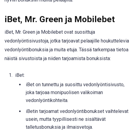
iBet, Mr. Green ja Mobilebet
iBet, Mr. Green ja Mobilebet ovat suosittuja
vedonlyöntisivustoja, jotka tarjoavat pelaajille houkuttelevia
vedonlyöntibonuksia ja muita etuja. Tässä tarkempaa tietoa
näistä sivustoista ja niiden tarjoamista bonuksista:
iBet:
iBet on tunnettu ja suosittu vedonlyöntisivusto,
joka tarjoaa monipuolisen valikoiman
vedonlyöntikohteita.
iBetin tarjoamat vedonlyöntibonukset vaihtelevat
usein, mutta tyypillisesti ne sisältävät
talletusbonuksia ja ilmaisvetoja.